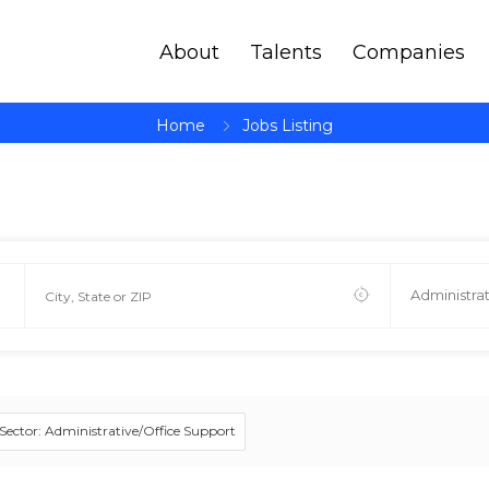
About
Talents
Companies
Home
Jobs Listing
Administra
Sector: Administrative/Office Support