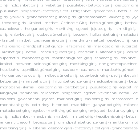
giriş
·
holiganbet giriş
·
zirvebet giriş
·
pusulabet
·
betwoon giriş
·
casibom giri
pusulabet
·
holiganbet
·
cratosroyalbet
·
Holiganbet
·
goldenbahis
·
betzula
·
m
giriş
·
youwin
·
grandpashabet güncel giriş
·
grandpashabet
·
kavbet giriş
·
joj
·
trendbet giriş
·
Kralbet
·
matbet
·
Casinoelit Giriş
·
betcio güncel giriş
·
betbox
casinolevant
·
holiganbet giriş
·
meritking
·
egebet
·
jojobet giriş
·
ikimisli giriş
giriş
·
enjoybet giriş
·
otobet güncel giriş
·
betpark
·
holiganbet giriş
·
matadorb
·
kralbet
·
matbet
·
pashagaming giriş
·
meritking
·
matbet
·
dedebet giriş
·
gr
·
hızlıcasino
·
grandpashabet güncel
·
alfabahis giriş
·
mariobet giriş
·
superbet
·
aresbet giriş
·
bets10
·
betasus güncel giriş
·
marsbahis
·
alfabahis giriş
·
casin
superbetin
·
milanobet giriş
·
marsbahis güncel giriş
·
sahabet giriş
·
robinbet
kralbet
·
betwoon
·
spinco güncel giriş
·
meritking giriş
·
non gamstop casinos
hepsibahis
·
tophillbet güncel giriş
·
casibom
·
casinovale
·
marsbahis güncel
·
·
holiganbet
·
xslot giriş
·
melbet güncel giriş
·
superbetin giriş
·
padişahbet giri
betper giriş
·
marsbahis giriş
·
hiltonbet güncel giriş
·
medusabahis giriş
·
betp
monobahis
·
ikimisli
·
casibom giriş
·
parobet giriş
·
pusulabet giriş
·
egebet
·
me
kingroyal
·
norabahis
·
milanobet
·
holiganbet
·
egebet
·
vevobahis
·
bets10
·
ca
casibom
·
goldenbahis
·
jojobet
·
mariobet giriş
·
casibom giriş
·
matadorbet
·
m
monobahis giriş
·
betturkey
·
hiltonbet
·
madridbet
·
ganyanbet giriş
·
milano
matadorbet giriş
·
egebet
·
meritking güncel giriş
·
enjoybet
·
betturkey giriş
·
giriş
·
holiganbet
·
marsbahis
·
matbet
·
imajbet giriş
·
hepsibahis giriş
·
betpar
ankara vip escort
·
betasus giriş
·
grandpashabet güncel giriş
·
meritking
·
mob
meritking giriş
·
klasbahis
·
casibom giriş
·
cratosroyalbet giriş
·
grandpashabe
·
Holiganbet güncel giriş
·
betcio
·
kingroyal
·
betasus
·
casivera
·
matbet giriş
·