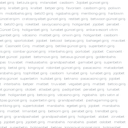
bet giriş
·
betzula giriş
·
milanobet
·
casibom
·
Jojobet güncel giriş
·
iriş
·
kralbet giriş
·
kralbet
·
betper giriş
·
favorisen
·
casibom giriş
·
poliwin
om
·
mobilbahis giriş
·
bets10 giriş
·
ngsbahis giriş
·
meritking giriş
·
harbiwin
üncel erişim
·
cratosroyalbet güncel giriş
·
restbet giriş
·
betwoon güncel giriş
·
t
·
bets10 giriş
·
roketbet
·
savoycasino giriş
·
holiganbet
·
jojobet
·
perabet
·
 Güncel Giriş
·
holiganbet giriş
·
lunabet güncel giriş
·
ankara escort vitrin
·
iganbet giriş
·
vdcasino
·
matbet giriş
·
onwin giriş
·
holiganbet
·
casibom
·
et giriş
·
sportotobet
·
jojobet
·
betcool
·
betpas giriş
·
bahsegel giriş
·
mavibet
·
al
·
Casinoelit Giriş
·
matbet giriş
·
betlike güncel giriş
·
superbetin giriş
·
s giriş
·
coinbar güncel giriş
·
interbahis giriş
·
portobet
·
jojobet
·
Casinoelit
·
bet güncel
·
jojobet
·
betsmove giriş
·
betasus güncel giriş
·
goldenbahis
·
pas
·
truvabet
·
medusabahis
·
grandpashabet
·
gamabet giriş
·
superbetin
iriş
·
betist giriş
·
kingroyal
·
robinbet güncel giriş
·
pasacasino
·
matadorbet
rsbahis giriş
·
tophillbet giriş
·
casibom
·
lunabet giriş
·
lunabet giriş
·
jojobet
his güncel
·
superbetin
·
kulisbet giriş
·
betnano
·
pasacasino giriş
·
jojobet
t
·
interbahis
·
betper
·
matbet
·
truvabet
·
vegabet giriş
·
matbet
·
betcio giriş
·
 güncel giriş
·
otobet
·
atlasbet giriş
·
padişahbet
·
perabet giriş
·
lunabet
·
nbet
·
holiganbet giriş
·
betcio giriş
·
vdcasino giriş
·
ngsbahis
·
iptv satın al
·
tpas güncel giriş
·
superbetin giriş
·
grandpashabet
·
pashagaming giriş
·
ritking giriş
·
süpertotobet
·
marsbahis
·
egebet giriş
·
jojobet
·
marsbahis
riş
·
matbet
·
limanbet giriş
·
betkom giriş
·
perabet giriş
·
trendbet giriş
·
t giriş
·
grandpashabet
·
grandpashabet giriş
·
holiganbet
·
alobet
·
zirvebet
·
ş
·
jojobet giriş
·
jojobet giriş
·
marsbahis
·
norabahis
·
piabet
·
oslobet
·
melbet
jobet
·
superbetin
·
holiganbet
·
betpas
·
kingroyal güncel giriş
·
holiganbet