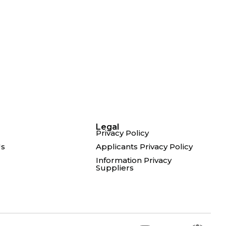
Legal
Privacy Policy
Us
Applicants Privacy Policy
Information Privacy
Suppliers