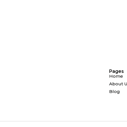
Pages
Home
About 
Blog