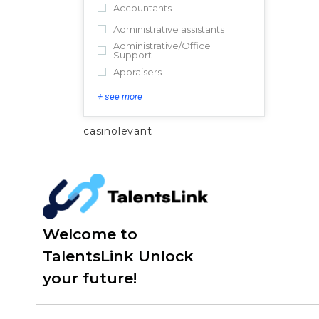
Accountants
Administrative assistants
Administrative/Office
Support
Appraisers
+ see more
casinolevant
Welcome to
TalentsLink Unlock
your future!