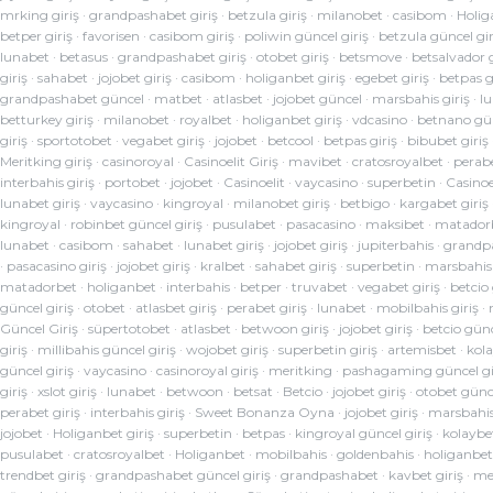
mrking giriş
·
grandpashabet giriş
·
betzula giriş
·
milanobet
·
casibom
·
Holig
betper giriş
·
favorisen
·
casibom giriş
·
poliwin güncel giriş
·
betzula güncel gir
lunabet
·
betasus
·
grandpashabet giriş
·
otobet giriş
·
betsmove
·
betsalvador g
giriş
·
sahabet
·
jojobet giriş
·
casibom
·
holiganbet giriş
·
egebet giriş
·
betpas g
grandpashabet güncel
·
matbet
·
atlasbet
·
jojobet güncel
·
marsbahis giriş
·
l
betturkey giriş
·
milanobet
·
royalbet
·
holiganbet giriş
·
vdcasino
·
betnano gün
giriş
·
sportotobet
·
vegabet giriş
·
jojobet
·
betcool
·
betpas giriş
·
bibubet giriş
Meritking giriş
·
casinoroyal
·
Casinoelit Giriş
·
mavibet
·
cratosroyalbet
·
perabe
interbahis giriş
·
portobet
·
jojobet
·
Casinoelit
·
vaycasino
·
superbetin
·
Casinoel
lunabet giriş
·
vaycasino
·
kingroyal
·
milanobet giriş
·
betbigo
·
kargabet giriş
kingroyal
·
robinbet güncel giriş
·
pusulabet
·
pasacasino
·
maksibet
·
matadorb
lunabet
·
casibom
·
sahabet
·
lunabet giriş
·
jojobet giriş
·
jupiterbahis
·
grandpa
·
pasacasino giriş
·
jojobet giriş
·
kralbet
·
sahabet giriş
·
superbetin
·
marsbahis 
matadorbet
·
holiganbet
·
interbahis
·
betper
·
truvabet
·
vegabet giriş
·
betcio 
güncel giriş
·
otobet
·
atlasbet giriş
·
perabet giriş
·
lunabet
·
mobilbahis giriş
·
Güncel Giriş
·
süpertotobet
·
atlasbet
·
betwoon giriş
·
jojobet giriş
·
betcio günc
giriş
·
millibahis güncel giriş
·
wojobet giriş
·
superbetin giriş
·
artemisbet
·
kol
güncel giriş
·
vaycasino
·
casinoroyal giriş
·
meritking
·
pashagaming güncel gi
giriş
·
xslot giriş
·
lunabet
·
betwoon
·
betsat
·
Betcio
·
jojobet giriş
·
otobet günce
perabet giriş
·
interbahis giriş
·
Sweet Bonanza Oyna
·
jojobet giriş
·
marsbahi
jojobet
·
Holiganbet giriş
·
superbetin
·
betpas
·
kingroyal güncel giriş
·
kolaybet
pusulabet
·
cratosroyalbet
·
Holiganbet
·
mobilbahis
·
goldenbahis
·
holiganbet
trendbet giriş
·
grandpashabet güncel giriş
·
grandpashabet
·
kavbet giriş
·
me