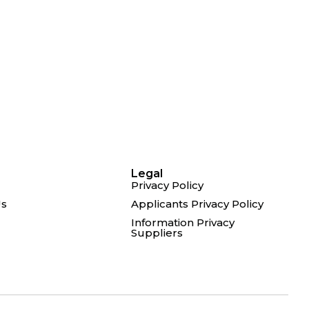
Legal
Privacy Policy
Us
Applicants Privacy Policy
Information Privacy
Suppliers