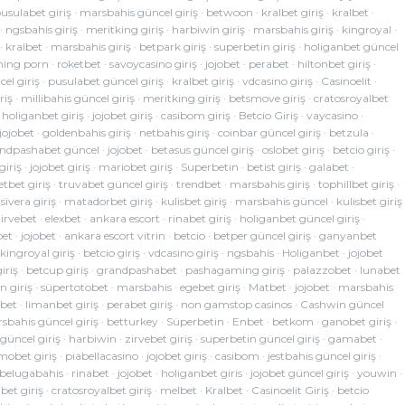
usulabet giriş
·
marsbahis güncel giriş
·
betwoon
·
kralbet giriş
·
kralbet
·
·
ngsbahis giriş
·
meritking giriş
·
harbiwin giriş
·
marsbahis giriş
·
kingroyal
·
·
kralbet
·
marsbahis giriş
·
betpark giriş
·
superbetin giriş
·
holiganbet güncel
hing porn
·
roketbet
·
savoycasino giriş
·
jojobet
·
perabet
·
hiltonbet giriş
·
el giriş
·
pusulabet güncel giriş
·
kralbet giriş
·
vdcasino giriş
·
Casinoelit
·
riş
·
millibahis güncel giriş
·
meritking giriş
·
betsmove giriş
·
cratosroyalbet
·
holiganbet giriş
·
jojobet giriş
·
casibom giriş
·
Betcio Giriş
·
vaycasino
·
jojobet
·
goldenbahis giriş
·
netbahis giriş
·
coinbar güncel giriş
·
betzula
·
ndpashabet güncel
·
jojobet
·
betasus güncel giriş
·
oslobet giriş
·
betcio giriş
·
giriş
·
jojobet giriş
·
mariobet giriş
·
Superbetin
·
betist giriş
·
galabet
·
etbet giriş
·
truvabet güncel giriş
·
trendbet
·
marsbahis giriş
·
tophillbet giriş
·
sivera giriş
·
matadorbet giriş
·
kulisbet giriş
·
marsbahis güncel
·
kulisbet giriş
irvebet
·
elexbet
·
ankara escort
·
rinabet giriş
·
holiganbet güncel giriş
·
bet
·
jojobet
·
ankara escort vitrin
·
betcio
·
betper güncel giriş
·
ganyanbet
kingroyal giriş
·
betcio giriş
·
vdcasino giriş
·
ngsbahis
·
Holiganbet
·
jojobet
iriş
·
betcup giriş
·
grandpashabet
·
pashagaming giriş
·
palazzobet
·
lunabet
n giriş
·
süpertotobet
·
marsbahis
·
egebet giriş
·
Matbet
·
jojobet
·
marsbahis
bet
·
limanbet giriş
·
perabet giriş
·
non gamstop casinos
·
Cashwin güncel
sbahis güncel giriş
·
betturkey
·
Süperbetin
·
Enbet
·
betkom
·
ganobet giriş
·
güncel giriş
·
harbiwin
·
zirvebet giriş
·
superbetin güncel giriş
·
gamabet
·
mobet giriş
·
piabellacasino
·
jojobet giriş
·
casibom
·
jestbahis güncel giriş
·
belugabahis
·
rinabet
·
jojobet
·
holiganbet giris
·
jojobet güncel giriş
·
youwin
·
bet giriş
·
cratosroyalbet giriş
·
melbet
·
Kralbet
·
Casinoelit Giriş
·
betcio