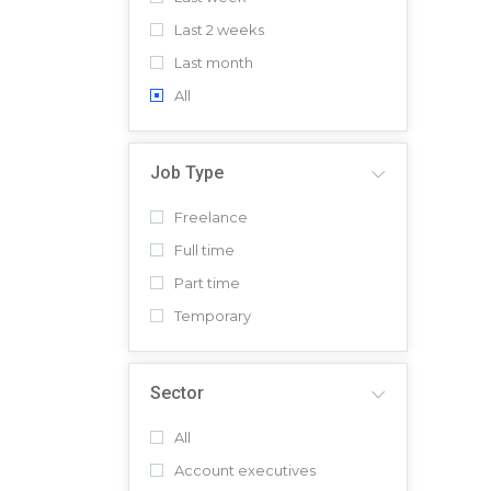
Last 2 weeks
Last month
All
Job Type
Freelance
Full time
Part time
Temporary
Sector
All
Account executives