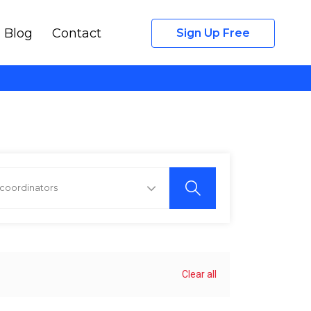
Blog
Contact
Sign Up Free
coordinators
Clear all