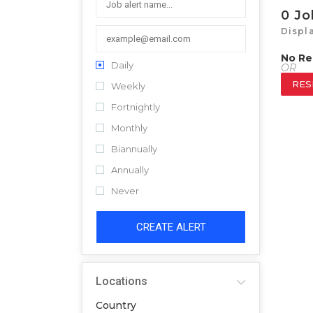
0
Jo
Displ
No Re
Daily
OR
RES
Weekly
Fortnightly
Monthly
Biannually
Annually
Never
CREATE ALERT
Locations
Country