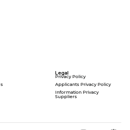
Legal
Privacy Policy
Us
Applicants Privacy Policy
Information Privacy
Suppliers