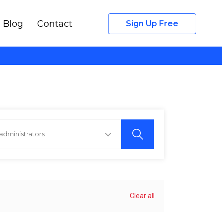
Blog
Contact
Sign Up Free
dministrators
Clear all