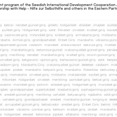
t program of the Swedish International Development Cooperation
hip with Help - Hilfe zur Selbsthilfe and others in the Eastern Part
iş
·
betcio
·
nerobet güncel giriş
·
grbets
·
holiganbet
·
atlasbet
·
imajbet
·
kullisb
·
pulibet giriş
·
Holiganbet giriş
·
xslot
·
Perabet
·
zirvebet
·
kralbet giriş
·
kavbe
ng
·
casinovale giriş
·
milanobet giriş
·
kralbet giriş
·
armabahis giriş
·
millibahis 
sbahis
·
ikimisli giriş
·
grandpashabet
·
Enbet Giris
·
marsbahis
·
vdcasino günce
dpashabet güncel
·
casibom
·
mariobet
·
ankara escort
·
betzula giriş
·
matbet 
 giriş
·
marsbahis giriş
·
betsmove güncel
·
cratosroyalbet güncel giriş
·
perab
giriş
·
meritking
·
nerobet
·
marsbahis giriş
·
kralbet giriş
·
onwin güncel giriş
zirvebet giriş
·
betgaranti
·
spinco giriş
·
bahiscasino güncel giriş
·
xslot
·
betpla
casibom giriş
·
Marsbahis Giriş
·
cratosroyalbet güncel
·
dedebet
·
casibom
·
mat
rupabet
·
piabet
·
marsbahis
·
betpark giriş
·
marsbahis
·
Pokerklas
·
betturkey g
giriş
·
monobahis
·
zirvebet giriş
·
millibahis
·
matadorbet
·
kavbet giriş
·
arma
·
hiltonbet
·
holiganbet
·
zirvebet
·
meritking
·
portobet giriş
·
betsat giriş
·
sup
scasino
·
mariobet giriş
·
poliwin
·
atlasbet giriş
·
holiganbet giriş
·
mariobet gü
ajbet
·
grandpashabet
·
süpertotobet
·
klasbahis giriş
·
pashagaming güncel gi
et
·
aresbet güncel giriş
·
meritking
·
sahabet
·
betyap giriş
·
ngsbahis
·
xslot giri
t
·
sahabet giriş
·
grandpashabet
·
aresbet
·
marsbahis güncel
·
kingroyal
·
dedeb
et
·
avrupabet güncel giriş
·
betsalvador
·
aresbet giriş
·
Enbet Giris
·
betnis
·
hi
ortotobet
·
vdcasino
·
coinbar giriş
·
betkom
·
kralbet giriş
·
otobet
·
marsbahis
as
·
holiganbet
·
elexbet
·
betsmove
·
jojobet
·
alfabahis
·
meritking
·
xslot giriş
·
m