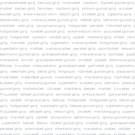
grandpashabet giriş
·
betzula giriş
·
milanobet
·
casibom
·
Jojobet güncel giriş
kralbet
·
betper giriş
·
favorisen
·
casibom giriş
·
poliwin güncel giriş
·
avvabet
kavbet giriş
·
ankara escort vitrin
·
bets10 giriş
·
zirvebet giriş
·
ngsbahis giriş
·
betsalvador giriş
·
cratosroyalbet güncel giriş
·
restbet giriş
·
betwoon güncel gi
roketbet
·
xslot giriş
·
savoycasino giriş
·
holiganbet
·
perabet
·
hiltonbet giriş
·
holiganbet giriş
·
lunabet güncel giriş
·
ankara escort vitrin
·
pusulabet güncel 
giriş
·
holiganbet
·
casibom
·
oslobet giriş
·
jojobet
·
realbahis giriş
·
enbet
·
nero
giriş
·
mavibet
·
jojobet giriş
·
superbetin
·
cratosroyalbet
·
holiganbet giriş
·
ca
superbetin giriş
·
matbet
·
cratosroyalbet
·
perabet giriş
·
sportotobet
·
betpark
betmartin güncel giriş
·
grandpashabet giriş
·
interbahis giriş
·
portobet
·
jojob
marsbahis
·
ikimisli
·
grandpashabet güncel
·
zirvebet
·
jojobet
·
betsmove giriş
Betpas
·
truvabet
·
medusabahis
·
grandpashabet
·
gamabet giriş
·
superbetin 
giriş
·
odeonbet giriş
·
betist giriş
·
kingroyal
·
robinbet güncel giriş
·
pasacasin
madridbet
·
madridbet güncel
·
madridbet giriş
·
marsbahis giriş
·
tophillbet gi
kulisbet giriş
·
marsbahis güncel
·
superbetin
·
kulisbet giriş
·
betnano
·
pasacas
güncel giriş
·
matadorbet
·
Ultrabet
·
interbahis
·
betper
·
matbet
·
truvabet
·
v
Pusulabet
·
betper güncel giriş
·
portobet giriş
·
ankara escort
·
ganyanbet günc
giriş
·
jojobet
·
kingroyal giriş
·
betyap
·
holiganbet
·
holiganbet giriş
·
betcio gi
giriş
·
holiganbet giriş
·
superbetin giriş
·
betpas güncel giriş
·
superbetin giriş
Pusulabet giriş
·
celtabet giriş
·
redwin giriş
·
zirvebet
·
meritking giriş
·
süpert
giriş
·
mavibet giriş
·
jojobet
·
savoycasino
·
betsmove giriş
·
spinco güncel giriş
·
superbetin
·
betsat
·
Betcio
·
otobet güncel giriş
·
matbet giriş
·
grandpashabe
perabet giriş
·
artemisbet giriş
·
interbahis giriş
·
marsbahis
·
piabet
·
oslobet
·
güncel giriş
·
gamabet
·
jojobet
·
superbetin
·
holiganbet
·
betpas
·
kralbet
·
cra