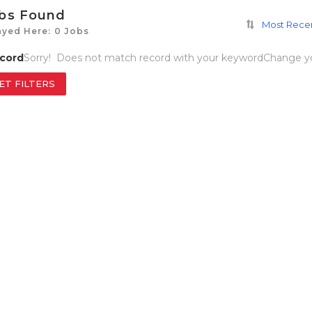
bs Found
Most Rece
ayed Here: 0 Jobs
cord
Sorry! Does not match record with your keyword
Change yo
ET FILTERS