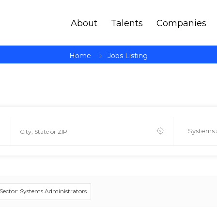
About
Talents
Companies
Home
Jobs Listing
Systems a
Sector: Systems Administrators