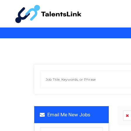
Email Me New Jobs