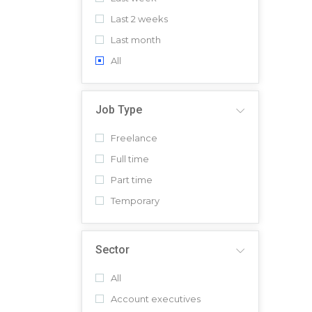
Last 2 weeks
Last month
All
Job Type
Freelance
Full time
Part time
Temporary
Sector
All
Account executives