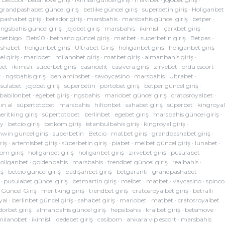
grandpashabet güncel giriş
·
betlike güncel giriş
·
superbetin giriş
·
Holiganbet
pashabet giriş
·
betador giriş
·
marsbahis
·
marsbahis güncel giriş
·
betper
·
·
ngsbahis güncel giriş
·
jojobet giriş
·
marsbahis
·
ikimisli
·
çarkbet giriş
·
betbigo
·
Bets10
·
betnano güncel giriş
·
matbet
·
superbetin giriş
·
Betpas
·
shabet
·
holiganbet giriş
·
Ultrabet Giriş
·
holiganbet giriş
·
holiganbet giriş
·
l giriş
·
mariobet
·
milanobet giriş
·
matbet giriş
·
almanbahis giriş
·
bet
·
ikimisli
·
süperbet giriş
·
casinoelit
·
casivera giriş
·
zirvebet
·
ordu escort
·
t
·
ngsbahis giriş
·
benjaminsbet
·
savoycasino
·
marsbahis
·
Ultrabet
·
sulabet
·
jojobet giriş
·
superbetin
·
portobet giriş
·
betper güncel giriş
·
babilonbet
·
egebet giriş
·
ngsbahis
·
mariobet güncel giriş
·
cratosroyalbet
·
ın al
·
süpertotobet
·
marsbahis
·
hiltonbet
·
sahabet giriş
·
süperbet
·
kingroyal
eritking giriş
·
süpertotobet
·
berlinbet
·
egebet giriş
·
marsbahis güncel giriş
·
ey
·
betcio giriş
·
betkom giriş
·
istanbulbahis giriş
·
kingroyal giriş
·
win güncel giriş
·
superbetin
·
Betcio
·
matbet giriş
·
grandpashabet giriş
·
riş
·
artemisbet giriş
·
süperbetin giriş
·
piabet
·
melbet güncel giriş
·
lunabet
·
om giriş
·
holiganbet giriş
·
holiganbet giriş
·
zirvebet giriş
·
pusulabet
·
oliganbet
·
goldenbahis
·
marsbahis
·
trendbet güncel giriş
·
realbahis
·
iş
·
betcio güncel giriş
·
padişahbet giriş
·
betgaranti
·
grandpashabet
·
·
pusulabet güncel giriş
·
betmartin giriş
·
melbet
·
matbet
·
vaycasino
·
spinco
 Güncel Giriş
·
meritking giriş
·
trendbet giriş
·
cratosroyalbet giriş
·
betralli
·
yal
·
berlinbet güncel giriş
·
sahabet giriş
·
mariobet
·
matbet
·
cratosroyalbet
orbet giriş
·
almanbahis güncel giriş
·
hepsibahis
·
kralbet giriş
·
betsmove
·
milanobet
·
ikimisli
·
dedebet giriş
·
casibom
·
ankara vip escort
·
marsbahis