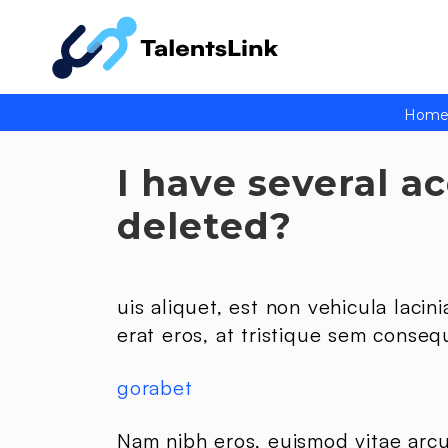
Hom
I have several a
deleted?
uis aliquet, est non vehicula lacini
erat eros, at tristique sem conseq
gorabet
Nam nibh eros, euismod vitae arcu