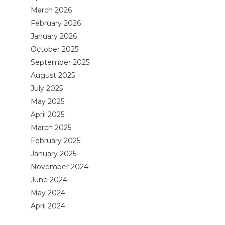
March 2026
February 2026
January 2026
October 2025
September 2025
August 2025
July 2025
May 2025
April 2025
March 2025
February 2025
January 2025
November 2024
June 2024
May 2024
April 2024