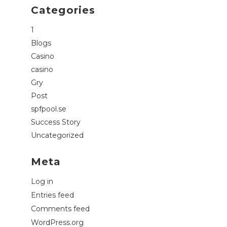
Categories
1
Blogs
Casino
casino
Gry
Post
spfpool.se
Success Story
Uncategorized
Meta
Log in
Entries feed
Comments feed
WordPress.org