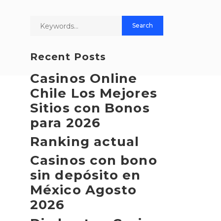
Recent Posts
Casinos Online
Chile Los Mejores
Sitios con Bonos
para 2026
Ranking actual
Casinos con bono
sin depósito en
México Agosto
2026