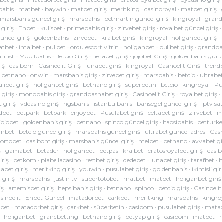
bahis
·
matbet
·
baywin
·
matbet giriş
·
meritking
·
casinoroyal
·
matbet giriş
·
marsbahis güncel giriş
·
marsbahis
·
betmartin güncel giriş
·
kingroyal
·
grand
giriş
·
Enbet
·
kulisbet
·
primebahis giriş
·
zirvebet giriş
·
royalbet güncel giriş
üncel giriş
·
goldenbahis
·
zirvebet
·
kralbet giriş
·
kingroyal
·
holiganbet giriş
·
tbet
·
imajbet
·
pulibet
·
ordu escort vitrin
·
holiganbet
·
pulibet giriş
·
grandpa
imisli
·
Mobilbahis
·
Betcio Giriş
·
herabet giriş
·
jojobet Giriş
·
goldenbahis günce
iş
·
casibom
·
Casinoelit Giriş
·
lunabet giriş
·
kingroyal
·
Casinoelit Giriş
·
trend
·
betnano
·
onwin
·
marsbahis giriş
·
zirvebet giriş
·
marsbahis
·
betcio
·
ultrabe
libet giriş
·
holiganbet giriş
·
betnano giriş
·
superbetin
·
betcio
·
kingroyal
·
Pu
 giriş
·
monobahis giriş
·
grandpashabet giriş
·
Casinoelit Giriş
·
royalbet giriş
·
 giriş
·
vdcasino giriş
·
ngsbahis
·
istanbulbahis
·
bahsegel güncel giriş
·
iptv sat
dbet
·
betpark
·
betpark
·
enjoybet
·
Pusulabet giriş
·
celtabet giriş
·
zirvebet
·
m
jojobet
·
goldenbahis giriş
·
betnano
·
spinco güncel giriş
·
hepsibahis
·
betturk
anbet
·
betcio güncel giriş
·
marsbahis güncel giriş
·
ultrabet güncel adres
·
Cash
ortobet
·
casibom giriş
·
marsbahis güncel giriş
·
melbet
·
betnano
·
avvabet gi
ş
·
gamabet
·
betador
·
holiganbet
·
betpas
·
kralbet
·
cratosroyalbet giriş
·
casib
iriş
·
betkom
·
piabellacasino
·
restbet giriş
·
dedebet
·
lunabet giriş
·
tarafbet
·
h
abet giriş
·
meritking giriş
·
youwin
·
pusulabet giriş
·
goldenbahis
·
ikimisli gir
giriş
·
marsbahis
·
justin tv
·
supertotobet
·
matbet
·
matbet
·
holiganbet giriş
iş
·
artemisbet giriş
·
hepsibahis giriş
·
betnano
·
spinco
·
betcio giriş
·
Casinoelit
sinoelit
·
Enbet Guncel
·
matadorbet
·
carkbet
·
meritking
·
marsbahis
·
kingro
lbet
·
matadorbet giriş
·
çarkbet
·
süperbetin
·
casibom
·
pusulabet giriş
·
matad
·
holiganbet
·
grandbetting
·
betnano giriş
·
betyap giriş
·
casibom
·
matbet
·